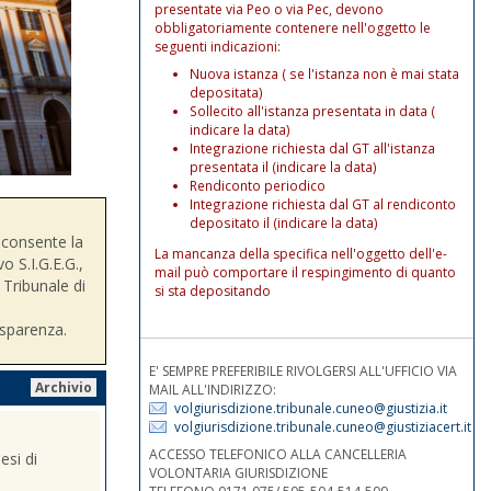
presentate via Peo o via Pec, devono
obbligatoriamente contenere nell'oggetto le
seguenti indicazioni:
Nuova istanza ( se l'istanza non è mai stata
depositata)
Sollecito all'istanza presentata in data (
indicare la data)
Integrazione richiesta dal GT all'istanza
presentata il (indicare la data)
Rendiconto periodico
Integrazione richiesta dal GT al rendiconto
depositato il (indicare la data)
consente la
La mancanza della specifica nell'oggetto dell'e-
o S.I.G.E.G.,
mail può comportare il respingimento di quanto
 Tribunale di
si sta depositando
asparenza.
E' SEMPRE PREFERIBILE RIVOLGERSI ALL'UFFICIO VIA
Archivio
MAIL ALL'INDIRIZZO:
volgiurisdizione.tribunale.cuneo@giustizia.it
volgiurisdizione.tribunale.cuneo@giustiziacert.it
ACCESSO TELEFONICO ALLA CANCELLERIA
esi di
VOLONTARIA GIURISDIZIONE