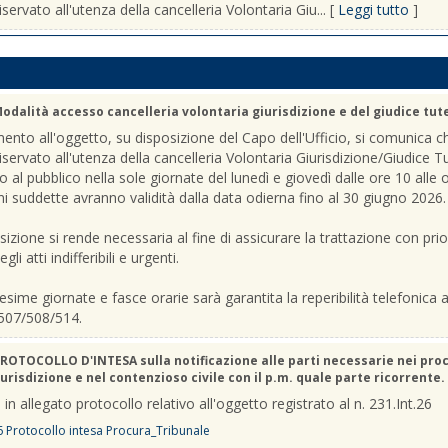
iservato all'utenza della cancelleria Volontaria Giu... [
Leggi tutto
]
odalità accesso cancelleria volontaria giurisdizione e del giudice tut
mento all'oggetto, su disposizione del Capo dell'Ufficio, si comunica c
riservato all'utenza della cancelleria Volontaria Giurisdizione/Giudice T
o al pubblico nella sole giornate del lunedì e giovedì dalle ore 10 alle 
ni suddette avranno validità dalla data odierna fino al 30 giugno 2026.
sizione si rende necessaria al fine di assicurare la trattazione con prio
gli atti indifferibili e urgenti.
sime giornate e fasce orarie sarà garantita la reperibilità telefonica ai
507/508/514.
ROTOCOLLO D'INTESA sulla notificazione alle parti necessarie nei pro
urisdizione e nel contenzioso civile con il p.m. quale parte ricorrente.
 in allegato protocollo relativo all'oggetto registrato al n. 231.Int.26
6 Protocollo intesa Procura_Tribunale