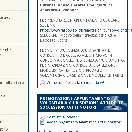
TELEFONO 0171 075/ 505-504-514-509
Durante la fascia oraria e nei giorni di
apertura al Pubblico
cativo
PER PRENOTARE UN APPUNTAMENTO CLICCARE
SUL LINK:
https://www.fallcoweb.it/prenotazioni/cuneo/volontaria
SCEGLIERE il Motivo della richiesta: Ritiro Atti e
Deposito Ricorsi.
o delle
PER MOTIVI D'URGENZA SOCIO SANITARI È
2.
CONSENTITO L'ACCESSO ALL'UFFICIO VG IN
CUNEO, VIA BONELLI N. 5, SENZA APPUNTAMENTO.
PER INFORMAZIONI CONSULTARE LA SEZIONE
MODULISTICA : ISTRUZIONI RICORSI DI
VOLONTARIA GIURISDIZIONE E MODELLI EDITABILI
Come accedere alla cancelleria VG
oni allo stato
tato
PRENOTAZIONE APPUNTAMENTO
VOLONTARIA GIURISDIZIONE ATTI DELLE
SUCCESSIONI/ATTI NOTORI
Costi atti successori
e
Avviso pagamento telematico atti successori
he lo
Accedi (Link esterno)