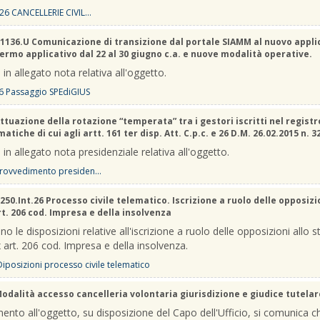
26 CANCELLERIE CIVIL...
1136.U Comunicazione di transizione dal portale SIAMM al nuovo appli
Fermo applicativo dal 22 al 30 giugno c.a. e nuove modalità operative.
 in allegato nota relativa all'oggetto.
6 Passaggio SPEdiGIUS
ttuazione della rotazione “temperata” tra i gestori iscritti nel registr
atiche di cui agli artt. 161 ter disp. Att. C.p.c. e 26 D.M. 26.02.2015 n. 3
 in allegato nota presidenziale relativa all'oggetto.
rovvedimento presiden...
250.Int.26 Processo civile telematico. Iscrizione a ruolo delle opposizi
rt. 206 cod. Impresa e della insolvenza
no le disposizioni relative all'iscrizione a ruolo delle opposizioni allo s
 art. 206 cod. Impresa e della insolvenza.
 Diposizioni processo civile telematico
odalità accesso cancelleria volontaria giurisdizione e giudice tutelar
mento all'oggetto, su disposizione del Capo dell'Ufficio, si comunica c