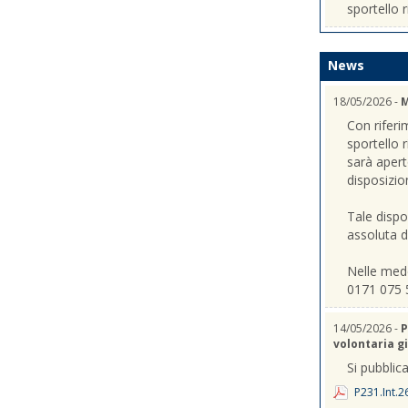
sportello r
News
18/05/2026 -
M
Con riferi
sportello 
sarà apert
disposizio
Tale dispo
assoluta de
Nelle mede
0171 075 
14/05/2026 -
P
volontaria gi
Si pubblica
P231.Int.2