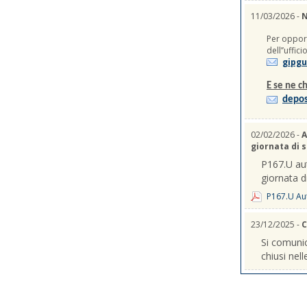
11/03/2026 -
N
Per opport
dell’’uffic
gipgu
E se ne ch
depos
02/02/2026 -
A
giornata di 
P167.U aut
giornata d
P167.U Aut
23/12/2025 -
C
Si comunic
chiusi nel