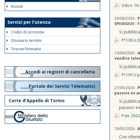
Ods n. 16-
Accedi
26/06/2026 -
P
Servizi per l'utenza
SPEdiGIUS - 
Si pubblica
Codici di iscrizione
P1136.U.2
Glossario termini
Tirocini formativi
19/06/2026 -
A
vendite telem
Si pubblica
Accedi ai registri di cancelleria
P1197.U p
Portale dei Servizi Telematici
27/05/2026 -
P
passivo ex a
Corte d'Appello di Torino
Si pubblica
passivo ex
P.Int. 250
18/05/2026 -
M
Con riferi