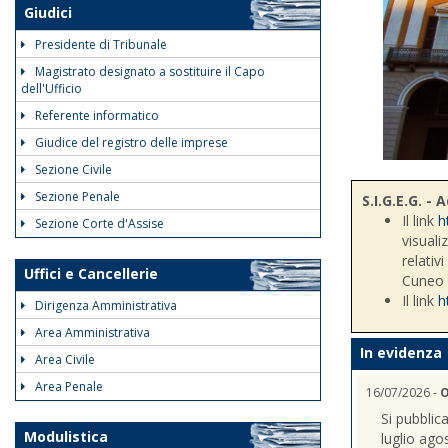
Giudici
Presidente di Tribunale
Magistrato designato a sostituire il Capo
dell'Ufficio
Referente informatico
Giudice del registro delle imprese
Sezione Civile
Sezione Penale
S.I.G.E.G. 
Il link
h
Sezione Corte d'Assise
visuali
relativ
Uffici e Cancellerie
Cuneo
Il link
h
Dirigenza Amministrativa
Area Amministrativa
In evidenza
Area Civile
Area Penale
16/07/2026 -
O
Si pubblic
Modulistica
luglio ago