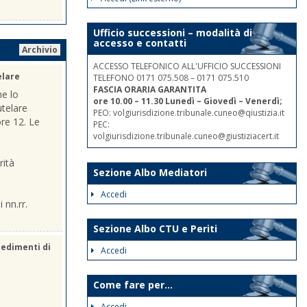
Ufficio successioni – modalità di
accesso e contatti
Archivio
ACCESSO TELEFONICO ALL'UFFICIO SUCCESSIONI
elare
TELEFONO 0171 075.508 – 0171 075.510
FASCIA ORARIA GARANTITA
he lo
ore 10.00 – 11.30 Lunedì – Giovedì – Venerdì;
utelare
PEO: volgiurisdizione.tribunale.cuneo@qiustizia.it
ore 12. Le
PEC:
volgiurisdizione.tribunale.cuneo@giustiziacert.it
rità
Sezione Albo Mediatori
Accedi
 nn.rr.
Sezione Albo CTU e Periti
cedimenti di
Accedi
Come fare per...
Accedi