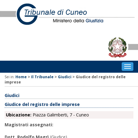
Togg
navig
Sei in:
Home
>
Il Tribunale
>
Giudici
>
Giudice del registro delle
imprese
Giudici
Giudice del registro delle imprese
Ubicazione:
Piazza Galimberti, 7 - Cuneo
Magistrati assegnati:
Dott. Rodolfo Magrì
(Giudice)