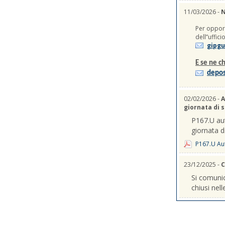
11/03/2026 -
N
Per opport
dell’’uffic
gipgu
E se ne ch
depos
02/02/2026 -
A
giornata di 
P167.U aut
giornata d
P167.U Aut
23/12/2025 -
C
Si comunic
chiusi nel