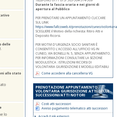
TELEFONO 0171 075/ 505-504-514-509
Durante la fascia oraria e nei giorni di
apertura al Pubblico
cativo
PER PRENOTARE UN APPUNTAMENTO CLICCARE
SUL LINK:
https://www.fallcoweb.it/prenotazioni/cuneo/volontaria
SCEGLIERE il Motivo della richiesta: Ritiro Atti e
Deposito Ricorsi.
o delle
PER MOTIVI D'URGENZA SOCIO SANITARI È
2.
CONSENTITO L'ACCESSO ALL'UFFICIO VG IN
CUNEO, VIA BONELLI N. 5, SENZA APPUNTAMENTO.
PER INFORMAZIONI CONSULTARE LA SEZIONE
MODULISTICA : ISTRUZIONI RICORSI DI
VOLONTARIA GIURISDIZIONE E MODELLI EDITABILI
Come accedere alla cancelleria VG
oni allo stato
tato
PRENOTAZIONE APPUNTAMENTO
VOLONTARIA GIURISDIZIONE ATTI DELLE
SUCCESSIONI/ATTI NOTORI
Costi atti successori
e
Avviso pagamento telematico atti successori
he lo
Accedi (Link esterno)