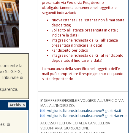
presentate via Peo o via Pec, devono
obbligatoriamente contenere nell'oggetto le
seguenti indicazioni:
Nuova istanza ( se l'istanza non è mai stata
depositata)
Sollecito all'istanza presentata in data (
indicare la data)
Integrazione richiesta dal GT all'istanza
presentata il (indicare la data)
Rendiconto periodico
Integrazione richiesta dal GT al rendiconto
depositato il (indicare la data)
consente la
La mancanza della specifica nell'oggetto dell'e-
o S.I.G.E.G.,
mail può comportare il respingimento di quanto
 Tribunale di
si sta depositando
asparenza.
E' SEMPRE PREFERIBILE RIVOLGERSI ALL'UFFICIO VIA
Archivio
MAIL ALL'INDIRIZZO:
volgiurisdizione.tribunale.cuneo@giustizia.it
volgiurisdizione.tribunale.cuneo@giustiziacert.it
ACCESSO TELEFONICO ALLA CANCELLERIA
esi di
VOLONTARIA GIURISDIZIONE