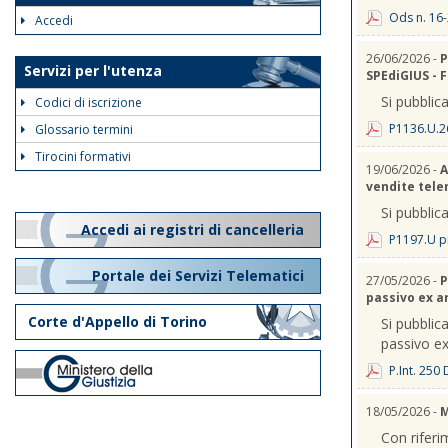
Ods n. 16-
Accedi
26/06/2026 -
P
Servizi per l'utenza
SPEdiGIUS - 
Si pubblica
Codici di iscrizione
P1136.U.2
Glossario termini
Tirocini formativi
19/06/2026 -
A
vendite telem
Si pubblica
Accedi ai registri di cancelleria
P1197.U p
Portale dei Servizi Telematici
27/05/2026 -
P
passivo ex a
Corte d'Appello di Torino
Si pubblica
passivo ex
P.Int. 250
18/05/2026 -
M
Con riferi