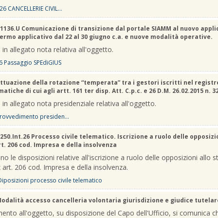
26 CANCELLERIE CIVIL...
1136.U Comunicazione di transizione dal portale SIAMM al nuovo appli
Fermo applicativo dal 22 al 30 giugno c.a. e nuove modalità operative.
 in allegato nota relativa all'oggetto.
6 Passaggio SPEdiGIUS
ttuazione della rotazione “temperata” tra i gestori iscritti nel registr
atiche di cui agli artt. 161 ter disp. Att. C.p.c. e 26 D.M. 26.02.2015 n. 3
 in allegato nota presidenziale relativa all'oggetto.
rovvedimento presiden...
250.Int.26 Processo civile telematico. Iscrizione a ruolo delle opposizi
rt. 206 cod. Impresa e della insolvenza
no le disposizioni relative all'iscrizione a ruolo delle opposizioni allo s
 art. 206 cod. Impresa e della insolvenza.
 Diposizioni processo civile telematico
odalità accesso cancelleria volontaria giurisdizione e giudice tutelar
mento all'oggetto, su disposizione del Capo dell'Ufficio, si comunica c