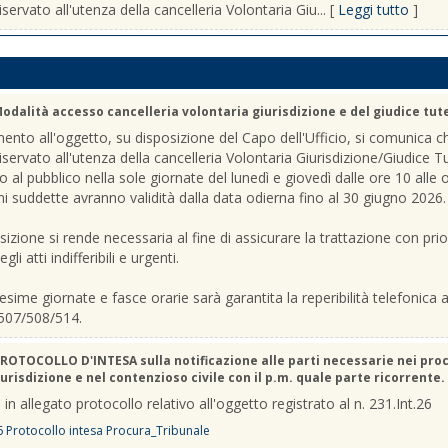
iservato all'utenza della cancelleria Volontaria Giu... [
Leggi tutto
]
odalità accesso cancelleria volontaria giurisdizione e del giudice tut
mento all'oggetto, su disposizione del Capo dell'Ufficio, si comunica c
riservato all'utenza della cancelleria Volontaria Giurisdizione/Giudice T
o al pubblico nella sole giornate del lunedì e giovedì dalle ore 10 alle 
ni suddette avranno validità dalla data odierna fino al 30 giugno 2026.
sizione si rende necessaria al fine di assicurare la trattazione con prio
gli atti indifferibili e urgenti.
sime giornate e fasce orarie sarà garantita la reperibilità telefonica ai
507/508/514.
ROTOCOLLO D'INTESA sulla notificazione alle parti necessarie nei pro
urisdizione e nel contenzioso civile con il p.m. quale parte ricorrente.
 in allegato protocollo relativo all'oggetto registrato al n. 231.Int.26
6 Protocollo intesa Procura_Tribunale