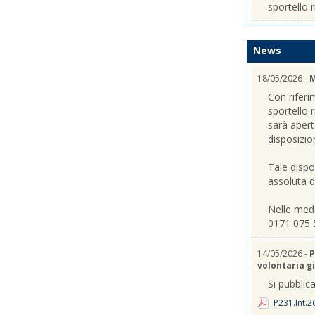
sportello r
News
18/05/2026 -
M
Con riferi
sportello 
sarà apert
disposizio
Tale dispo
assoluta de
Nelle mede
0171 075 
14/05/2026 -
P
volontaria gi
Si pubblica
P231.Int.2