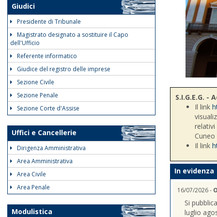
Giudici
Presidente di Tribunale
Magistrato designato a sostituire il Capo
dell'Ufficio
Referente informatico
Giudice del registro delle imprese
Sezione Civile
Sezione Penale
S.I.G.E.G. 
Il link
h
Sezione Corte d'Assise
visuali
relativ
Uffici e Cancellerie
Cuneo
Il link
h
Dirigenza Amministrativa
Area Amministrativa
In evidenza
Area Civile
Area Penale
16/07/2026 -
O
Si pubblic
Modulistica
luglio ago