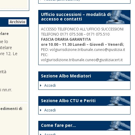
Ufficio successioni – modalità di
accesso e contatti
Archivio
ACCESSO TELEFONICO ALL'UFFICIO SUCCESSIONI
elare
TELEFONO 0171 075.508 – 0171 075.510
FASCIA ORARIA GARANTITA
he lo
ore 10.00 – 11.30 Lunedì – Giovedì – Venerdì;
utelare
PEO: volgiurisdizione.tribunale.cuneo@qiustizia.it
ore 12. Le
PEC:
volgiurisdizione.tribunale.cuneo@giustiziacert.it
rità
Sezione Albo Mediatori
Accedi
 nn.rr.
Sezione Albo CTU e Periti
cedimenti di
Accedi
Come fare per...
Accedi