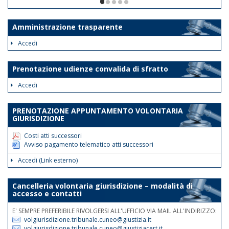
ore 12. Le disposizioni suddette
1/5
avranno validità dalla data odierna fino
al 30 giugno 2026.
Amministrazione trasparente
Tale disposizione si rende necessaria
Accedi
al fine di assicurare la trattazione con
priorità assoluta degli atti indifferibili e
Prenotazione udienze convalida di sfratto
urgenti.
Accedi
Nelle medesime giornate e fasce
orarie sarà garantita la reperibilità
PRENOTAZIONE APPUNTAMENTO VOLONTARIA
telefonica ai nn.rr. 0171 075
GIURISDIZIONE
507/508/514.
Costi atti successori
Avviso pagamento telematico atti successori
Accedi (Link esterno)
Cancelleria volontaria giurisdizione – modalità di
accesso e contatti
E' SEMPRE PREFERIBILE RIVOLGERSI ALL'UFFICIO VIA MAIL ALL'INDIRIZZO:
volgiurisdizione.tribunale.cuneo@giustizia.it
volgiurisdizione.tribunale.cuneo@giustiziacert.it