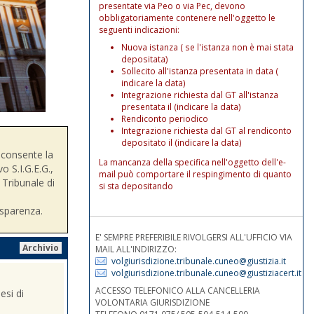
presentate via Peo o via Pec, devono
obbligatoriamente contenere nell'oggetto le
seguenti indicazioni:
Nuova istanza ( se l'istanza non è mai stata
depositata)
Sollecito all'istanza presentata in data (
indicare la data)
Integrazione richiesta dal GT all'istanza
presentata il (indicare la data)
Rendiconto periodico
Integrazione richiesta dal GT al rendiconto
depositato il (indicare la data)
consente la
La mancanza della specifica nell'oggetto dell'e-
o S.I.G.E.G.,
mail può comportare il respingimento di quanto
 Tribunale di
si sta depositando
asparenza.
E' SEMPRE PREFERIBILE RIVOLGERSI ALL'UFFICIO VIA
Archivio
MAIL ALL'INDIRIZZO:
volgiurisdizione.tribunale.cuneo@giustizia.it
volgiurisdizione.tribunale.cuneo@giustiziacert.it
ACCESSO TELEFONICO ALLA CANCELLERIA
esi di
VOLONTARIA GIURISDIZIONE