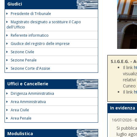
Giudici
Presidente di Tribunale
Magistrato designato a sostituire il Capo
dell'Ufficio
Referente informatico
Giudice del registro delle imprese
Sezione Civile
Sezione Penale
S.I.G.E.G. 
Il link
h
Sezione Corte d'Assise
visuali
relativ
Uffici e Cancellerie
Cuneo
Il link
h
Dirigenza Amministrativa
Area Amministrativa
In evidenza
Area Civile
Area Penale
16/07/2026 -
O
Si pubblic
Modulistica
luglio ago