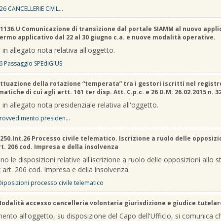
26 CANCELLERIE CIVIL...
1136.U Comunicazione di transizione dal portale SIAMM al nuovo appli
Fermo applicativo dal 22 al 30 giugno c.a. e nuove modalità operative.
 in allegato nota relativa all'oggetto.
6 Passaggio SPEdiGIUS
ttuazione della rotazione “temperata” tra i gestori iscritti nel registr
atiche di cui agli artt. 161 ter disp. Att. C.p.c. e 26 D.M. 26.02.2015 n. 3
 in allegato nota presidenziale relativa all'oggetto.
rovvedimento presiden...
250.Int.26 Processo civile telematico. Iscrizione a ruolo delle opposizi
rt. 206 cod. Impresa e della insolvenza
no le disposizioni relative all'iscrizione a ruolo delle opposizioni allo s
 art. 206 cod. Impresa e della insolvenza.
 Diposizioni processo civile telematico
odalità accesso cancelleria volontaria giurisdizione e giudice tutelar
mento all'oggetto, su disposizione del Capo dell'Ufficio, si comunica c