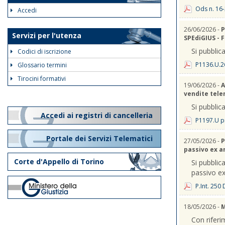
Ods n. 16-
Accedi
26/06/2026 -
P
Servizi per l'utenza
SPEdiGIUS - 
Si pubblica
Codici di iscrizione
P1136.U.2
Glossario termini
Tirocini formativi
19/06/2026 -
A
vendite telem
Si pubblica
Accedi ai registri di cancelleria
P1197.U p
Portale dei Servizi Telematici
27/05/2026 -
P
passivo ex a
Corte d'Appello di Torino
Si pubblica
passivo ex
P.Int. 250
18/05/2026 -
M
Con riferi