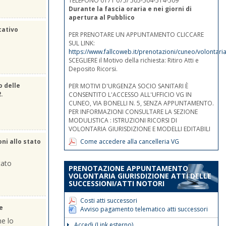
TELEFONO 0171 075/ 505-504-514-509
Durante la fascia oraria e nei giorni di
apertura al Pubblico
cativo
PER PRENOTARE UN APPUNTAMENTO CLICCARE
SUL LINK:
https://www.fallcoweb.it/prenotazioni/cuneo/volontaria
SCEGLIERE il Motivo della richiesta: Ritiro Atti e
Deposito Ricorsi.
o delle
PER MOTIVI D'URGENZA SOCIO SANITARI È
2.
CONSENTITO L'ACCESSO ALL'UFFICIO VG IN
CUNEO, VIA BONELLI N. 5, SENZA APPUNTAMENTO.
PER INFORMAZIONI CONSULTARE LA SEZIONE
MODULISTICA : ISTRUZIONI RICORSI DI
VOLONTARIA GIURISDIZIONE E MODELLI EDITABILI
Come accedere alla cancelleria VG
oni allo stato
tato
PRENOTAZIONE APPUNTAMENTO
VOLONTARIA GIURISDIZIONE ATTI DELLE
SUCCESSIONI/ATTI NOTORI
Costi atti successori
e
Avviso pagamento telematico atti successori
he lo
Accedi (Link esterno)