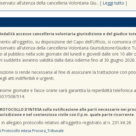
iservato all'utenza della cancelleria Volontaria Giu... [
Leggi tutto
]
odalità accesso cancelleria volontaria giurisdizione e del giudice tut
mento all'oggetto, su disposizione del Capo dell'Ufficio, si comunica c
riservato all'utenza della cancelleria Volontaria Giurisdizione/Giudice T
o al pubblico nella sole giornate del lunedì e giovedì dalle ore 10 alle 
ni suddette avranno validità dalla data odierna fino al 30 giugno 2026.
sizione si rende necessaria al fine di assicurare la trattazione con prio
gli atti indifferibili e urgenti.
sime giornate e fasce orarie sarà garantita la reperibilità telefonica ai
507/508/514.
ROTOCOLLO D'INTESA sulla notificazione alle parti necessarie nei pro
urisdizione e nel contenzioso civile con il p.m. quale parte ricorrente.
 in allegato protocollo relativo all'oggetto registrato al n. 231.Int.26
6 Protocollo intesa Procura_Tribunale