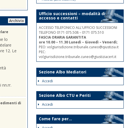
Ufficio successioni – modalità di
accesso e contatti
Archivio
ACCESSO TELEFONICO ALL'UFFICIO SUCCESSIONI
elare
TELEFONO 0171 075.508 – 0171 075.510
FASCIA ORARIA GARANTITA
he lo
ore 10.00 – 11.30 Lunedì – Giovedì – Venerdì;
utelare
PEO: volgiurisdizione.tribunale.cuneo@qiustizia.it
ore 12. Le
PEC:
volgiurisdizione.tribunale.cuneo@giustiziacert.it
rità
Sezione Albo Mediatori
Accedi
 nn.rr.
Sezione Albo CTU e Periti
cedimenti di
Accedi
Come fare per...
Accedi