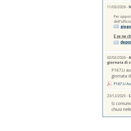
11/03/2026 -
N
Per opport
dell’’uffic
gipgu
E se ne ch
depos
02/02/2026 -
A
giornata di 
P167.U aut
giornata d
P167.U Aut
23/12/2025 -
C
Si comunic
chiusi nel