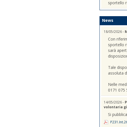
sportello r
News
18/05/2026 -
M
Con riferi
sportello 
sarà apert
disposizio
Tale dispo
assoluta de
Nelle mede
0171 075 
14/05/2026 -
P
volontaria gi
Si pubblica
P231.Int.2