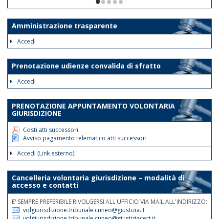
ore 12. Le disposizioni suddette
1/5
avranno validità dalla data odierna fino
al 30 giugno 2026.
Amministrazione trasparente
Tale disposizione si rende necessaria
Accedi
al fine di assicurare la trattazione con
priorità assoluta degli atti indifferibili e
Prenotazione udienze convalida di sfratto
urgenti.
Accedi
Nelle medesime giornate e fasce
orarie sarà garantita la reperibilità
PRENOTAZIONE APPUNTAMENTO VOLONTARIA
telefonica ai nn.rr. 0171 075
GIURISDIZIONE
507/508/514.
Costi atti successori
Avviso pagamento telematico atti successori
Accedi (Link esterno)
Cancelleria volontaria giurisdizione – modalità di
accesso e contatti
E' SEMPRE PREFERIBILE RIVOLGERSI ALL'UFFICIO VIA MAIL ALL'INDIRIZZO:
volgiurisdizione.tribunale.cuneo@giustizia.it
volgiurisdizione.tribunale.cuneo@giustiziacert.it