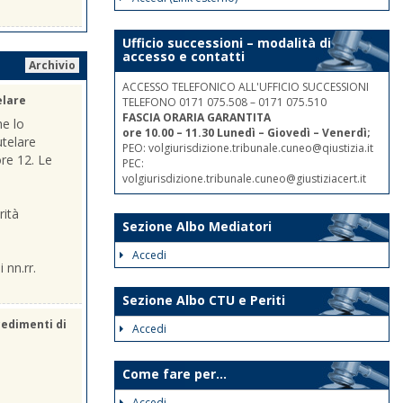
Ufficio successioni – modalità di
accesso e contatti
Archivio
ACCESSO TELEFONICO ALL'UFFICIO SUCCESSIONI
elare
TELEFONO 0171 075.508 – 0171 075.510
FASCIA ORARIA GARANTITA
he lo
ore 10.00 – 11.30 Lunedì – Giovedì – Venerdì;
utelare
PEO: volgiurisdizione.tribunale.cuneo@qiustizia.it
ore 12. Le
PEC:
volgiurisdizione.tribunale.cuneo@giustiziacert.it
rità
Sezione Albo Mediatori
Accedi
 nn.rr.
Sezione Albo CTU e Periti
cedimenti di
Accedi
Come fare per...
Accedi