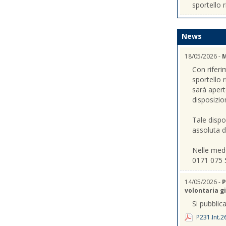
sportello r
News
18/05/2026 -
M
Con riferi
sportello 
sarà apert
disposizio
Tale dispo
assoluta de
Nelle mede
0171 075 
14/05/2026 -
P
volontaria gi
Si pubblica
P231.Int.2