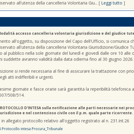
iservato all'utenza della cancelleria Volontaria Giu... [
Leggi tutto
]
odalità accesso cancelleria volontaria giurisdizione e del giudice tut
mento all'oggetto, su disposizione del Capo dell'Ufficio, si comunica c
riservato all'utenza della cancelleria Volontaria Giurisdizione/Giudice T
o al pubblico nella sole giornate del lunedì e giovedì dalle ore 10 alle 
ni suddette avranno validità dalla data odierna fino al 30 giugno 2026.
sizione si rende necessaria al fine di assicurare la trattazione con prio
gli atti indifferibili e urgenti.
sime giornate e fasce orarie sarà garantita la reperibilità telefonica ai
507/508/514.
ROTOCOLLO D'INTESA sulla notificazione alle parti necessarie nei pro
urisdizione e nel contenzioso civile con il p.m. quale parte ricorrente.
 in allegato protocollo relativo all'oggetto registrato al n. 231.Int.26
6 Protocollo intesa Procura_Tribunale