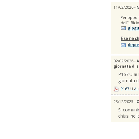
11/03/2026 -
N
Per opport
dell’’uffic
gipgu
E se ne ch
depos
02/02/2026 -
A
giornata di 
P167.U aut
giornata d
P167.U Aut
23/12/2025 -
C
Si comunic
chiusi nel