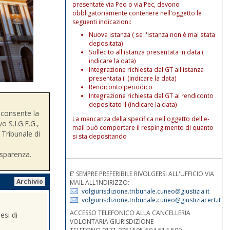
presentate via Peo o via Pec, devono
obbligatoriamente contenere nell'oggetto le
seguenti indicazioni:
Nuova istanza ( se l'istanza non è mai stata
depositata)
Sollecito all'istanza presentata in data (
indicare la data)
Integrazione richiesta dal GT all'istanza
presentata il (indicare la data)
Rendiconto periodico
Integrazione richiesta dal GT al rendiconto
depositato il (indicare la data)
consente la
La mancanza della specifica nell'oggetto dell'e-
o S.I.G.E.G.,
mail può comportare il respingimento di quanto
 Tribunale di
si sta depositando
asparenza.
E' SEMPRE PREFERIBILE RIVOLGERSI ALL'UFFICIO VIA
Archivio
MAIL ALL'INDIRIZZO:
volgiurisdizione.tribunale.cuneo@giustizia.it
volgiurisdizione.tribunale.cuneo@giustiziacert.it
ACCESSO TELEFONICO ALLA CANCELLERIA
esi di
VOLONTARIA GIURISDIZIONE