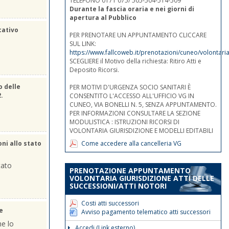
TELEFONO 0171 075/ 505-504-514-509
Durante la fascia oraria e nei giorni di
apertura al Pubblico
cativo
PER PRENOTARE UN APPUNTAMENTO CLICCARE
SUL LINK:
https://www.fallcoweb.it/prenotazioni/cuneo/volontaria
SCEGLIERE il Motivo della richiesta: Ritiro Atti e
Deposito Ricorsi.
o delle
PER MOTIVI D'URGENZA SOCIO SANITARI È
2.
CONSENTITO L'ACCESSO ALL'UFFICIO VG IN
CUNEO, VIA BONELLI N. 5, SENZA APPUNTAMENTO.
PER INFORMAZIONI CONSULTARE LA SEZIONE
MODULISTICA : ISTRUZIONI RICORSI DI
VOLONTARIA GIURISDIZIONE E MODELLI EDITABILI
Come accedere alla cancelleria VG
oni allo stato
tato
PRENOTAZIONE APPUNTAMENTO
VOLONTARIA GIURISDIZIONE ATTI DELLE
SUCCESSIONI/ATTI NOTORI
Costi atti successori
e
Avviso pagamento telematico atti successori
he lo
Accedi (Link esterno)