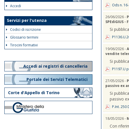
Ods n. 16-
Accedi
26/06/2026 -
P
Servizi per l'utenza
SPEdiGIUS - 
Si pubblica
Codici di iscrizione
P1136.U.2
Glossario termini
Tirocini formativi
19/06/2026 -
A
vendite telem
Si pubblica
Accedi ai registri di cancelleria
P1197.U p
Portale dei Servizi Telematici
27/05/2026 -
P
passivo ex a
Corte d'Appello di Torino
Si pubblica
passivo ex
P.Int. 250
18/05/2026 -
M
Con riferi