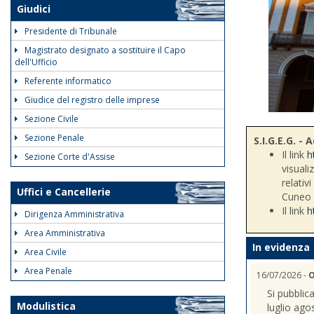
Giudici
Presidente di Tribunale
Magistrato designato a sostituire il Capo
dell'Ufficio
Referente informatico
Giudice del registro delle imprese
Sezione Civile
Sezione Penale
S.I.G.E.G. 
Il link
h
Sezione Corte d'Assise
visuali
relativ
Uffici e Cancellerie
Cuneo
Il link
h
Dirigenza Amministrativa
Area Amministrativa
In evidenza
Area Civile
Area Penale
16/07/2026 -
O
Si pubblic
Modulistica
luglio ago