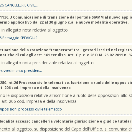
26 CANCELLERIE CIVIL...
1136.U Comunicazione di transizione dal portale SIAMM al nuovo appli
Fermo applicativo dal 22 al 30 giugno c.a. e nuove modalità operative.
 in allegato nota relativa all'oggetto.
6 Passaggio SPEdiGIUS
ttuazione della rotazione “temperata” tra i gestori iscritti nel registr
atiche di cui agli artt. 161 ter disp. Att. C.p.c. e 26 D.M. 26.02.2015 n. 3
 in allegato nota presidenziale relativa all'oggetto.
rovvedimento presiden...
250.Int.26 Processo civile telematico. Iscrizione a ruolo delle opposizi
rt. 206 cod. Impresa e della insolvenza
no le disposizioni relative all'iscrizione a ruolo delle opposizioni allo s
 art. 206 cod. Impresa e della insolvenza.
 Diposizioni processo civile telematico
odalità accesso cancelleria volontaria giurisdizione e giudice tutelar
mento all'oggetto, su disposizione del Capo dell'Ufficio, si comunica c