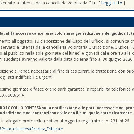
iservato all'utenza della cancelleria Volontaria Giu... [
Leggi tutto
]
odalità accesso cancelleria volontaria giurisdizione e del giudice tut
mento all'oggetto, su disposizione del Capo dell'Ufficio, si comunica c
riservato all'utenza della cancelleria Volontaria Giurisdizione/Giudice T
o al pubblico nella sole giornate del lunedì e giovedì dalle ore 10 alle 
ni suddette avranno validità dalla data odierna fino al 30 giugno 2026.
sizione si rende necessaria al fine di assicurare la trattazione con prio
gli atti indifferibili e urgenti.
sime giornate e fasce orarie sarà garantita la reperibilità telefonica ai
507/508/514.
ROTOCOLLO D'INTESA sulla notificazione alle parti necessarie nei pro
urisdizione e nel contenzioso civile con il p.m. quale parte ricorrente.
 in allegato protocollo relativo all'oggetto registrato al n. 231.Int.26
6 Protocollo intesa Procura_Tribunale