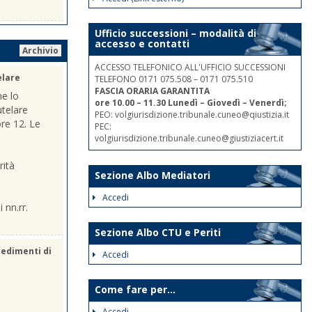
Ufficio successioni – modalità di
accesso e contatti
Archivio
ACCESSO TELEFONICO ALL'UFFICIO SUCCESSIONI
elare
TELEFONO 0171 075.508 – 0171 075.510
FASCIA ORARIA GARANTITA
he lo
ore 10.00 – 11.30 Lunedì – Giovedì – Venerdì;
utelare
PEO: volgiurisdizione.tribunale.cuneo@qiustizia.it
ore 12. Le
PEC:
volgiurisdizione.tribunale.cuneo@giustiziacert.it
rità
Sezione Albo Mediatori
Accedi
 nn.rr.
Sezione Albo CTU e Periti
cedimenti di
Accedi
Come fare per...
Accedi