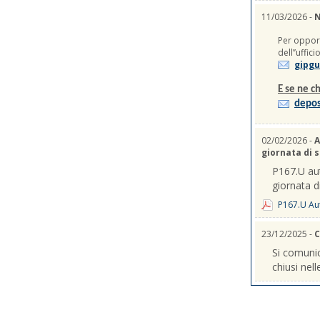
11/03/2026 -
N
Per opport
dell’’uffic
gipgu
E se ne ch
depos
02/02/2026 -
A
giornata di 
P167.U aut
giornata d
P167.U Aut
23/12/2025 -
C
Si comunic
chiusi nel