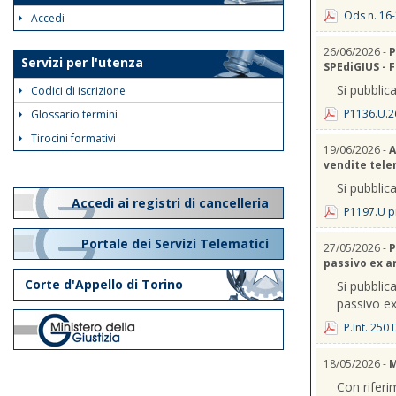
Ods n. 16-
Accedi
26/06/2026 -
P
Servizi per l'utenza
SPEdiGIUS - 
Si pubblica
Codici di iscrizione
P1136.U.2
Glossario termini
Tirocini formativi
19/06/2026 -
A
vendite telem
Si pubblica
Accedi ai registri di cancelleria
P1197.U p
Portale dei Servizi Telematici
27/05/2026 -
P
passivo ex a
Corte d'Appello di Torino
Si pubblica
passivo ex
P.Int. 250
18/05/2026 -
M
Con riferi