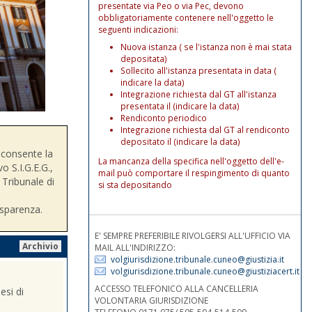
presentate via Peo o via Pec, devono
obbligatoriamente contenere nell'oggetto le
seguenti indicazioni:
Nuova istanza ( se l'istanza non è mai stata
depositata)
Sollecito all'istanza presentata in data (
indicare la data)
Integrazione richiesta dal GT all'istanza
presentata il (indicare la data)
Rendiconto periodico
Integrazione richiesta dal GT al rendiconto
depositato il (indicare la data)
consente la
La mancanza della specifica nell'oggetto dell'e-
o S.I.G.E.G.,
mail può comportare il respingimento di quanto
 Tribunale di
si sta depositando
asparenza.
E' SEMPRE PREFERIBILE RIVOLGERSI ALL'UFFICIO VIA
Archivio
MAIL ALL'INDIRIZZO:
volgiurisdizione.tribunale.cuneo@giustizia.it
volgiurisdizione.tribunale.cuneo@giustiziacert.it
ACCESSO TELEFONICO ALLA CANCELLERIA
esi di
VOLONTARIA GIURISDIZIONE