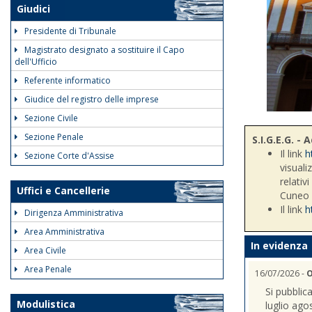
Giudici
Presidente di Tribunale
Magistrato designato a sostituire il Capo
dell'Ufficio
Referente informatico
Giudice del registro delle imprese
Sezione Civile
Sezione Penale
S.I.G.E.G. 
Il link
h
Sezione Corte d'Assise
visuali
relativ
Uffici e Cancellerie
Cuneo
Il link
h
Dirigenza Amministrativa
Area Amministrativa
In evidenza
Area Civile
Area Penale
16/07/2026 -
O
Si pubblic
Modulistica
luglio ago