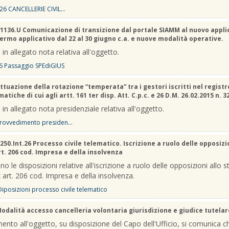
26 CANCELLERIE CIVIL...
1136.U Comunicazione di transizione dal portale SIAMM al nuovo appli
Fermo applicativo dal 22 al 30 giugno c.a. e nuove modalità operative.
 in allegato nota relativa all'oggetto.
6 Passaggio SPEdiGIUS
ttuazione della rotazione “temperata” tra i gestori iscritti nel registr
atiche di cui agli artt. 161 ter disp. Att. C.p.c. e 26 D.M. 26.02.2015 n. 3
 in allegato nota presidenziale relativa all'oggetto.
rovvedimento presiden...
250.Int.26 Processo civile telematico. Iscrizione a ruolo delle opposizi
rt. 206 cod. Impresa e della insolvenza
no le disposizioni relative all'iscrizione a ruolo delle opposizioni allo s
 art. 206 cod. Impresa e della insolvenza.
 Diposizioni processo civile telematico
odalità accesso cancelleria volontaria giurisdizione e giudice tutelar
mento all'oggetto, su disposizione del Capo dell'Ufficio, si comunica c