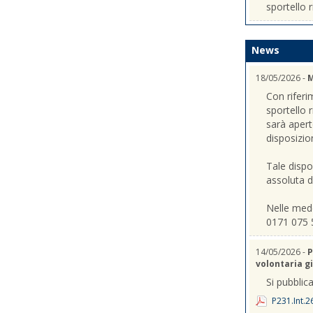
sportello r
News
18/05/2026 -
M
Con riferi
sportello 
sarà apert
disposizio
Tale dispo
assoluta de
Nelle mede
0171 075 
14/05/2026 -
P
volontaria gi
Si pubblica
P231.Int.2