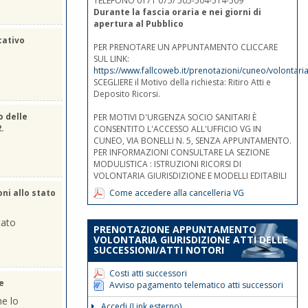
TELEFONO 0171 075/ 505-504-514-509
Durante la fascia oraria e nei giorni di
apertura al Pubblico
cativo
PER PRENOTARE UN APPUNTAMENTO CLICCARE
SUL LINK:
https://www.fallcoweb.it/prenotazioni/cuneo/volontaria
SCEGLIERE il Motivo della richiesta: Ritiro Atti e
Deposito Ricorsi.
o delle
PER MOTIVI D'URGENZA SOCIO SANITARI È
2.
CONSENTITO L'ACCESSO ALL'UFFICIO VG IN
CUNEO, VIA BONELLI N. 5, SENZA APPUNTAMENTO.
PER INFORMAZIONI CONSULTARE LA SEZIONE
MODULISTICA : ISTRUZIONI RICORSI DI
VOLONTARIA GIURISDIZIONE E MODELLI EDITABILI
Come accedere alla cancelleria VG
oni allo stato
tato
PRENOTAZIONE APPUNTAMENTO
VOLONTARIA GIURISDIZIONE ATTI DELLE
SUCCESSIONI/ATTI NOTORI
Costi atti successori
e
Avviso pagamento telematico atti successori
he lo
Accedi (Link esterno)