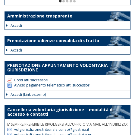
ore 12. Le disposizioni suddette
1/5
avranno validità dalla data odierna fino
al 30 giugno 2026.
Amministrazione trasparente
Tale disposizione si rende necessaria
Accedi
al fine di assicurare la trattazione con
priorità assoluta degli atti indifferibili e
Prenotazione udienze convalida di sfratto
urgenti.
Accedi
Nelle medesime giornate e fasce
orarie sarà garantita la reperibilità
PRENOTAZIONE APPUNTAMENTO VOLONTARIA
telefonica ai nn.rr. 0171 075
GIURISDIZIONE
507/508/514.
Costi atti successori
Avviso pagamento telematico atti successori
Accedi (Link esterno)
Cancelleria volontaria giurisdizione – modalità di
accesso e contatti
E' SEMPRE PREFERIBILE RIVOLGERSI ALL'UFFICIO VIA MAIL ALL'INDIRIZZO:
volgiurisdizione.tribunale.cuneo@giustizia.it
volgiurisdizione.tribunale.cuneo@giustiziacert.it