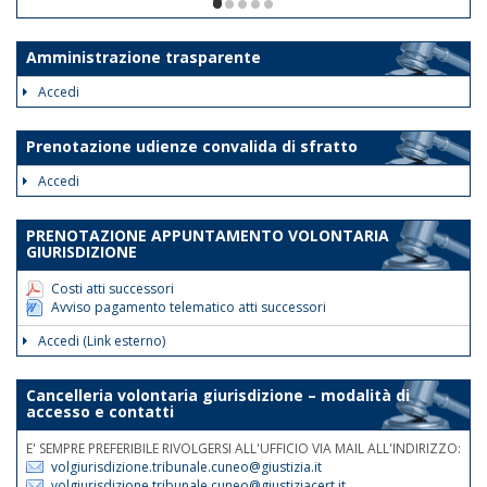
ore 12. Le disposizioni suddette
1/5
avranno validità dalla data odierna fino
al 30 giugno 2026.
Amministrazione trasparente
Tale disposizione si rende necessaria
Accedi
al fine di assicurare la trattazione con
priorità assoluta degli atti indifferibili e
Prenotazione udienze convalida di sfratto
urgenti.
Accedi
Nelle medesime giornate e fasce
orarie sarà garantita la reperibilità
PRENOTAZIONE APPUNTAMENTO VOLONTARIA
telefonica ai nn.rr. 0171 075
GIURISDIZIONE
507/508/514.
Costi atti successori
Avviso pagamento telematico atti successori
Accedi (Link esterno)
Cancelleria volontaria giurisdizione – modalità di
accesso e contatti
E' SEMPRE PREFERIBILE RIVOLGERSI ALL'UFFICIO VIA MAIL ALL'INDIRIZZO:
volgiurisdizione.tribunale.cuneo@giustizia.it
volgiurisdizione.tribunale.cuneo@giustiziacert.it