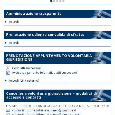
ore 12. Le disposizioni suddette
1/5
avranno validità dalla data odierna fino
al 30 giugno 2026.
Amministrazione trasparente
Tale disposizione si rende necessaria
Accedi
al fine di assicurare la trattazione con
priorità assoluta degli atti indifferibili e
Prenotazione udienze convalida di sfratto
urgenti.
Accedi
Nelle medesime giornate e fasce
orarie sarà garantita la reperibilità
PRENOTAZIONE APPUNTAMENTO VOLONTARIA
telefonica ai nn.rr. 0171 075
GIURISDIZIONE
507/508/514.
Costi atti successori
Avviso pagamento telematico atti successori
Accedi (Link esterno)
Cancelleria volontaria giurisdizione – modalità di
accesso e contatti
E' SEMPRE PREFERIBILE RIVOLGERSI ALL'UFFICIO VIA MAIL ALL'INDIRIZZO:
volgiurisdizione.tribunale.cuneo@giustizia.it
volgiurisdizione.tribunale.cuneo@giustiziacert.it