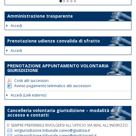
ore 12. Le disposizioni suddette
1/5
avranno validità dalla data odierna fino
al 30 giugno 2026.
Amministrazione trasparente
Tale disposizione si rende necessaria
Accedi
al fine di assicurare la trattazione con
priorità assoluta degli atti indifferibili e
Prenotazione udienze convalida di sfratto
urgenti.
Accedi
Nelle medesime giornate e fasce
orarie sarà garantita la reperibilità
PRENOTAZIONE APPUNTAMENTO VOLONTARIA
telefonica ai nn.rr. 0171 075
GIURISDIZIONE
507/508/514.
Costi atti successori
Avviso pagamento telematico atti successori
Accedi (Link esterno)
Cancelleria volontaria giurisdizione – modalità di
accesso e contatti
E' SEMPRE PREFERIBILE RIVOLGERSI ALL'UFFICIO VIA MAIL ALL'INDIRIZZO:
volgiurisdizione.tribunale.cuneo@giustizia.it
volgiurisdizione.tribunale.cuneo@giustiziacert.it