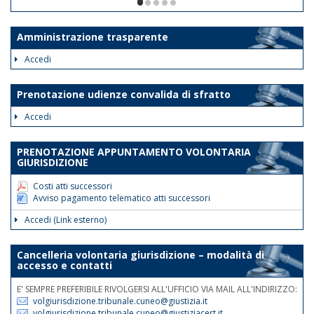
ore 12. Le disposizioni suddette
1/5
avranno validità dalla data odierna fino
al 30 giugno 2026.
Amministrazione trasparente
Tale disposizione si rende necessaria
Accedi
al fine di assicurare la trattazione con
priorità assoluta degli atti indifferibili e
Prenotazione udienze convalida di sfratto
urgenti.
Accedi
Nelle medesime giornate e fasce
orarie sarà garantita la reperibilità
PRENOTAZIONE APPUNTAMENTO VOLONTARIA
telefonica ai nn.rr. 0171 075
GIURISDIZIONE
507/508/514.
Costi atti successori
Avviso pagamento telematico atti successori
Accedi (Link esterno)
Cancelleria volontaria giurisdizione – modalità di
accesso e contatti
E' SEMPRE PREFERIBILE RIVOLGERSI ALL'UFFICIO VIA MAIL ALL'INDIRIZZO:
volgiurisdizione.tribunale.cuneo@giustizia.it
volgiurisdizione.tribunale.cuneo@giustiziacert.it