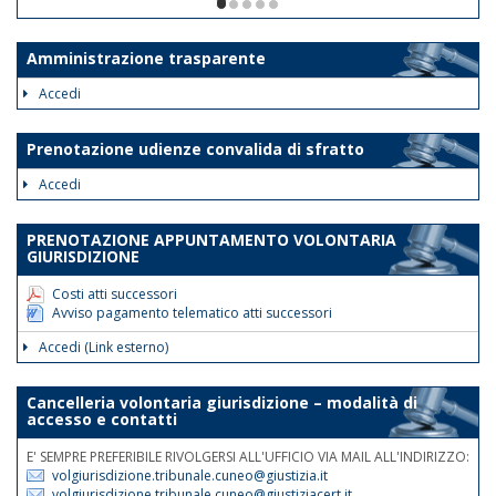
ore 12. Le disposizioni suddette
1/5
avranno validità dalla data odierna fino
al 30 giugno 2026.
Amministrazione trasparente
Tale disposizione si rende necessaria
Accedi
al fine di assicurare la trattazione con
priorità assoluta degli atti indifferibili e
Prenotazione udienze convalida di sfratto
urgenti.
Accedi
Nelle medesime giornate e fasce
orarie sarà garantita la reperibilità
PRENOTAZIONE APPUNTAMENTO VOLONTARIA
telefonica ai nn.rr. 0171 075
GIURISDIZIONE
507/508/514.
Costi atti successori
Avviso pagamento telematico atti successori
Accedi (Link esterno)
Cancelleria volontaria giurisdizione – modalità di
accesso e contatti
E' SEMPRE PREFERIBILE RIVOLGERSI ALL'UFFICIO VIA MAIL ALL'INDIRIZZO:
volgiurisdizione.tribunale.cuneo@giustizia.it
volgiurisdizione.tribunale.cuneo@giustiziacert.it