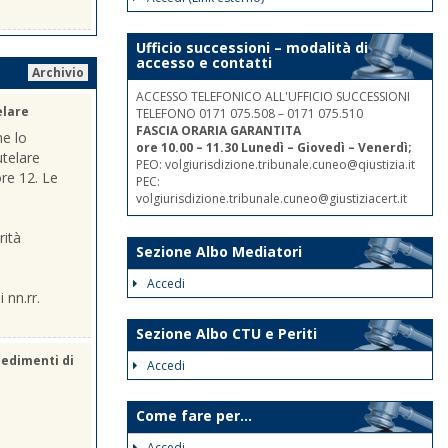
Ufficio successioni – modalità di
accesso e contatti
Archivio
ACCESSO TELEFONICO ALL'UFFICIO SUCCESSIONI
elare
TELEFONO 0171 075.508 – 0171 075.510
FASCIA ORARIA GARANTITA
he lo
ore 10.00 – 11.30 Lunedì – Giovedì – Venerdì;
utelare
PEO: volgiurisdizione.tribunale.cuneo@qiustizia.it
ore 12. Le
PEC:
volgiurisdizione.tribunale.cuneo@giustiziacert.it
rità
Sezione Albo Mediatori
Accedi
 nn.rr.
Sezione Albo CTU e Periti
cedimenti di
Accedi
Come fare per...
Accedi