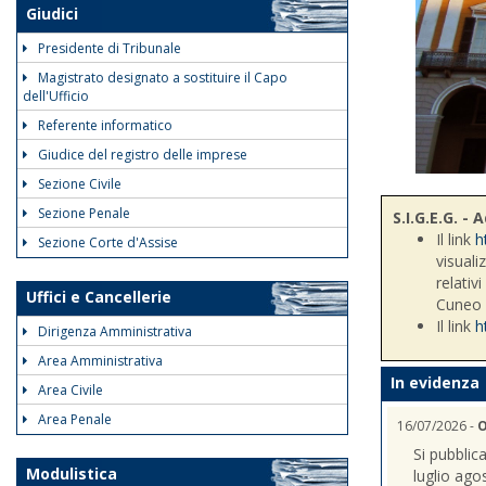
Giudici
Presidente di Tribunale
Magistrato designato a sostituire il Capo
dell'Ufficio
Referente informatico
Giudice del registro delle imprese
Sezione Civile
Sezione Penale
S.I.G.E.G. 
Il link
h
Sezione Corte d'Assise
visuali
relativ
Uffici e Cancellerie
Cuneo
Il link
h
Dirigenza Amministrativa
Area Amministrativa
In evidenza
Area Civile
Area Penale
16/07/2026 -
O
Si pubblic
Modulistica
luglio ago