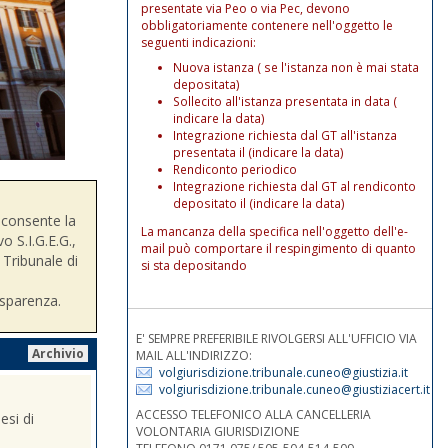
presentate via Peo o via Pec, devono
obbligatoriamente contenere nell'oggetto le
seguenti indicazioni:
Nuova istanza ( se l'istanza non è mai stata
depositata)
Sollecito all'istanza presentata in data (
indicare la data)
Integrazione richiesta dal GT all'istanza
presentata il (indicare la data)
Rendiconto periodico
Integrazione richiesta dal GT al rendiconto
depositato il (indicare la data)
consente la
La mancanza della specifica nell'oggetto dell'e-
o S.I.G.E.G.,
mail può comportare il respingimento di quanto
 Tribunale di
si sta depositando
asparenza.
E' SEMPRE PREFERIBILE RIVOLGERSI ALL'UFFICIO VIA
Archivio
MAIL ALL'INDIRIZZO:
volgiurisdizione.tribunale.cuneo@giustizia.it
volgiurisdizione.tribunale.cuneo@giustiziacert.it
ACCESSO TELEFONICO ALLA CANCELLERIA
esi di
VOLONTARIA GIURISDIZIONE