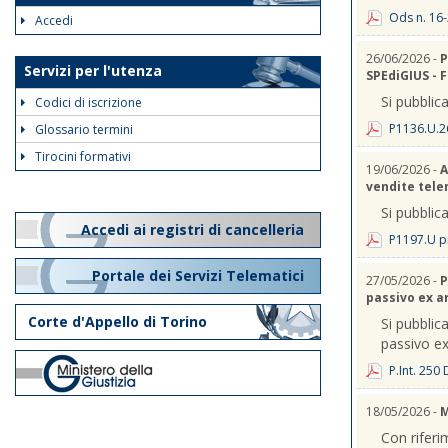
Ods n. 16-
Accedi
26/06/2026 -
P
Servizi per l'utenza
SPEdiGIUS - 
Si pubblica
Codici di iscrizione
P1136.U.2
Glossario termini
Tirocini formativi
19/06/2026 -
A
vendite telem
Si pubblica
Accedi ai registri di cancelleria
P1197.U p
Portale dei Servizi Telematici
27/05/2026 -
P
passivo ex a
Corte d'Appello di Torino
Si pubblica
passivo ex
P.Int. 250
18/05/2026 -
M
Con riferi