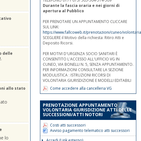
TELEFONO 0171 075/ 505-504-514-509
Durante la fascia oraria e nei giorni di
apertura al Pubblico
cativo
PER PRENOTARE UN APPUNTAMENTO CLICCARE
SUL LINK:
https://www.fallcoweb.it/prenotazioni/cuneo/volontaria
SCEGLIERE il Motivo della richiesta: Ritiro Atti e
Deposito Ricorsi.
o delle
PER MOTIVI D'URGENZA SOCIO SANITARI È
2.
CONSENTITO L'ACCESSO ALL'UFFICIO VG IN
CUNEO, VIA BONELLI N. 5, SENZA APPUNTAMENTO.
PER INFORMAZIONI CONSULTARE LA SEZIONE
MODULISTICA : ISTRUZIONI RICORSI DI
VOLONTARIA GIURISDIZIONE E MODELLI EDITABILI
Come accedere alla cancelleria VG
oni allo stato
tato
PRENOTAZIONE APPUNTAMENTO
VOLONTARIA GIURISDIZIONE ATTI DELLE
SUCCESSIONI/ATTI NOTORI
Costi atti successori
e
Avviso pagamento telematico atti successori
he lo
Accedi (Link esterno)