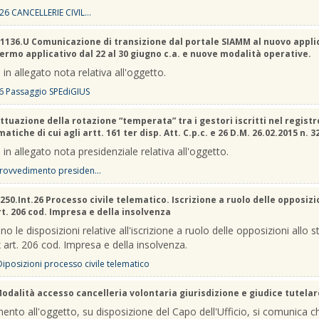
26 CANCELLERIE CIVIL...
1136.U Comunicazione di transizione dal portale SIAMM al nuovo appli
Fermo applicativo dal 22 al 30 giugno c.a. e nuove modalità operative.
 in allegato nota relativa all'oggetto.
6 Passaggio SPEdiGIUS
ttuazione della rotazione “temperata” tra i gestori iscritti nel registr
atiche di cui agli artt. 161 ter disp. Att. C.p.c. e 26 D.M. 26.02.2015 n. 3
 in allegato nota presidenziale relativa all'oggetto.
rovvedimento presiden...
250.Int.26 Processo civile telematico. Iscrizione a ruolo delle opposizi
rt. 206 cod. Impresa e della insolvenza
no le disposizioni relative all'iscrizione a ruolo delle opposizioni allo s
 art. 206 cod. Impresa e della insolvenza.
 Diposizioni processo civile telematico
odalità accesso cancelleria volontaria giurisdizione e giudice tutelar
mento all'oggetto, su disposizione del Capo dell'Ufficio, si comunica c