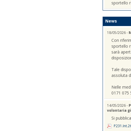
sportello r
News
18/05/2026 -
M
Con riferi
sportello 
sarà apert
disposizio
Tale dispo
assoluta de
Nelle mede
0171 075 
14/05/2026 -
P
volontaria gi
Si pubblica
P231.Int.2