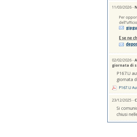
11/03/2026 -
N
Per opport
dell’’uffic
gipgu
E se ne ch
depos
02/02/2026 -
A
giornata di 
P167.U aut
giornata d
P167.U Aut
23/12/2025 -
C
Si comunic
chiusi nel