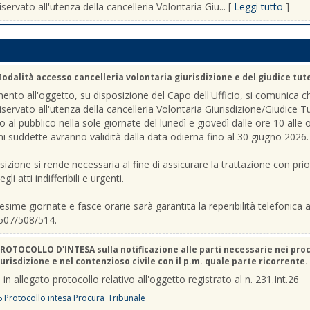
iservato all'utenza della cancelleria Volontaria Giu... [
Leggi tutto
]
odalità accesso cancelleria volontaria giurisdizione e del giudice tut
mento all'oggetto, su disposizione del Capo dell'Ufficio, si comunica c
riservato all'utenza della cancelleria Volontaria Giurisdizione/Giudice T
o al pubblico nella sole giornate del lunedì e giovedì dalle ore 10 alle 
ni suddette avranno validità dalla data odierna fino al 30 giugno 2026.
sizione si rende necessaria al fine di assicurare la trattazione con prio
gli atti indifferibili e urgenti.
sime giornate e fasce orarie sarà garantita la reperibilità telefonica ai
507/508/514.
ROTOCOLLO D'INTESA sulla notificazione alle parti necessarie nei pro
urisdizione e nel contenzioso civile con il p.m. quale parte ricorrente.
 in allegato protocollo relativo all'oggetto registrato al n. 231.Int.26
6 Protocollo intesa Procura_Tribunale