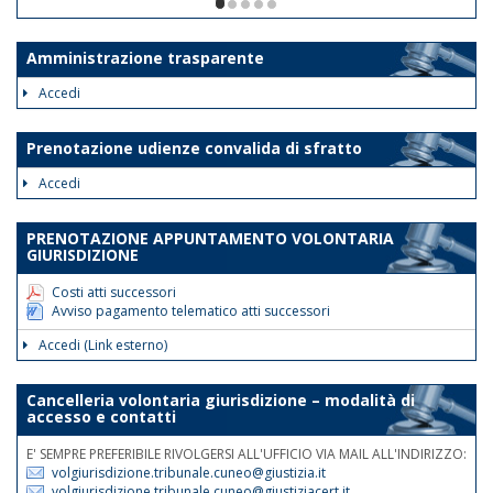
ore 12. Le disposizioni suddette
1/5
avranno validità dalla data odierna fino
al 30 giugno 2026.
Amministrazione trasparente
Tale disposizione si rende necessaria
Accedi
al fine di assicurare la trattazione con
priorità assoluta degli atti indifferibili e
Prenotazione udienze convalida di sfratto
urgenti.
Accedi
Nelle medesime giornate e fasce
orarie sarà garantita la reperibilità
PRENOTAZIONE APPUNTAMENTO VOLONTARIA
telefonica ai nn.rr. 0171 075
GIURISDIZIONE
507/508/514.
Costi atti successori
Avviso pagamento telematico atti successori
Accedi (Link esterno)
Cancelleria volontaria giurisdizione – modalità di
accesso e contatti
E' SEMPRE PREFERIBILE RIVOLGERSI ALL'UFFICIO VIA MAIL ALL'INDIRIZZO:
volgiurisdizione.tribunale.cuneo@giustizia.it
volgiurisdizione.tribunale.cuneo@giustiziacert.it