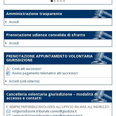
ore 12. Le disposizioni suddette
1/5
avranno validità dalla data odierna fino
al 30 giugno 2026.
Amministrazione trasparente
Tale disposizione si rende necessaria
Accedi
al fine di assicurare la trattazione con
priorità assoluta degli atti indifferibili e
Prenotazione udienze convalida di sfratto
urgenti.
Accedi
Nelle medesime giornate e fasce
orarie sarà garantita la reperibilità
PRENOTAZIONE APPUNTAMENTO VOLONTARIA
telefonica ai nn.rr. 0171 075
GIURISDIZIONE
507/508/514.
Costi atti successori
Avviso pagamento telematico atti successori
Accedi (Link esterno)
Cancelleria volontaria giurisdizione – modalità di
accesso e contatti
E' SEMPRE PREFERIBILE RIVOLGERSI ALL'UFFICIO VIA MAIL ALL'INDIRIZZO:
volgiurisdizione.tribunale.cuneo@giustizia.it
volgiurisdizione.tribunale.cuneo@giustiziacert.it