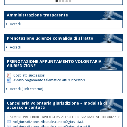
ore 12. Le disposizioni suddette
1/5
avranno validità dalla data odierna fino
al 30 giugno 2026.
Amministrazione trasparente
Tale disposizione si rende necessaria
Accedi
al fine di assicurare la trattazione con
priorità assoluta degli atti indifferibili e
Prenotazione udienze convalida di sfratto
urgenti.
Accedi
Nelle medesime giornate e fasce
orarie sarà garantita la reperibilità
PRENOTAZIONE APPUNTAMENTO VOLONTARIA
telefonica ai nn.rr. 0171 075
GIURISDIZIONE
507/508/514.
Costi atti successori
Avviso pagamento telematico atti successori
Accedi (Link esterno)
Cancelleria volontaria giurisdizione – modalità di
accesso e contatti
E' SEMPRE PREFERIBILE RIVOLGERSI ALL'UFFICIO VIA MAIL ALL'INDIRIZZO:
volgiurisdizione.tribunale.cuneo@giustizia.it
volgiurisdizione.tribunale.cuneo@giustiziacert.it