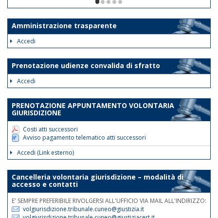
ore 12. Le disposizioni suddette
1/5
avranno validità dalla data odierna fino
al 30 giugno 2026.
Amministrazione trasparente
Tale disposizione si rende necessaria
Accedi
al fine di assicurare la trattazione con
priorità assoluta degli atti indifferibili e
Prenotazione udienze convalida di sfratto
urgenti.
Accedi
Nelle medesime giornate e fasce
orarie sarà garantita la reperibilità
PRENOTAZIONE APPUNTAMENTO VOLONTARIA
telefonica ai nn.rr. 0171 075
GIURISDIZIONE
507/508/514.
Costi atti successori
Avviso pagamento telematico atti successori
Accedi (Link esterno)
Cancelleria volontaria giurisdizione – modalità di
accesso e contatti
E' SEMPRE PREFERIBILE RIVOLGERSI ALL'UFFICIO VIA MAIL ALL'INDIRIZZO:
volgiurisdizione.tribunale.cuneo@giustizia.it
volgiurisdizione.tribunale.cuneo@giustiziacert.it