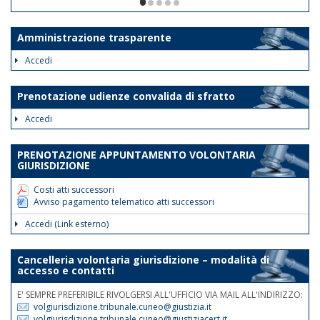
ore 12. Le disposizioni suddette
1/5
avranno validità dalla data odierna fino
al 30 giugno 2026.
Amministrazione trasparente
Tale disposizione si rende necessaria
Accedi
al fine di assicurare la trattazione con
priorità assoluta degli atti indifferibili e
Prenotazione udienze convalida di sfratto
urgenti.
Accedi
Nelle medesime giornate e fasce
orarie sarà garantita la reperibilità
PRENOTAZIONE APPUNTAMENTO VOLONTARIA
telefonica ai nn.rr. 0171 075
GIURISDIZIONE
507/508/514.
Costi atti successori
Avviso pagamento telematico atti successori
Accedi (Link esterno)
Cancelleria volontaria giurisdizione – modalità di
accesso e contatti
E' SEMPRE PREFERIBILE RIVOLGERSI ALL'UFFICIO VIA MAIL ALL'INDIRIZZO:
volgiurisdizione.tribunale.cuneo@giustizia.it
volgiurisdizione.tribunale.cuneo@giustiziacert.it