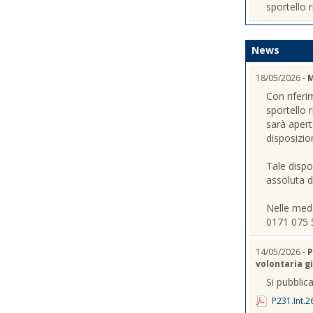
sportello r
News
18/05/2026 -
M
Con riferi
sportello 
sarà apert
disposizio
Tale dispo
assoluta de
Nelle mede
0171 075 
14/05/2026 -
P
volontaria gi
Si pubblica
P231.Int.2