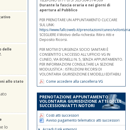
TELEFONO 0171 075/ 505-504-514-509
Durante la fascia oraria e nei giorni di
apertura al Pubblico
cativo
PER PRENOTARE UN APPUNTAMENTO CLICCARE
SUL LINK:
https://www.fallcoweb.it/prenotazioni/cuneo/volontaria
SCEGLIERE il Motivo della richiesta: Ritiro Atti e
Deposito Ricorsi.
o delle
PER MOTIVI D'URGENZA SOCIO SANITARI È
2.
CONSENTITO L'ACCESSO ALL'UFFICIO VG IN
CUNEO, VIA BONELLI N. 5, SENZA APPUNTAMENTO.
PER INFORMAZIONI CONSULTARE LA SEZIONE
MODULISTICA : ISTRUZIONI RICORSI DI
VOLONTARIA GIURISDIZIONE E MODELLI EDITABILI
Come accedere alla cancelleria VG
oni allo stato
tato
PRENOTAZIONE APPUNTAMENTO
VOLONTARIA GIURISDIZIONE ATTI DELLE
SUCCESSIONI/ATTI NOTORI
Costi atti successori
e
Avviso pagamento telematico atti successori
he lo
Accedi (Link esterno)