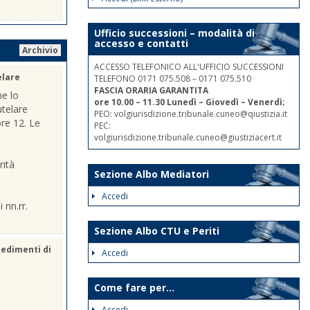
Ufficio successioni – modalità di
accesso e contatti
Archivio
ACCESSO TELEFONICO ALL'UFFICIO SUCCESSIONI
elare
TELEFONO 0171 075.508 – 0171 075.510
FASCIA ORARIA GARANTITA
he lo
ore 10.00 – 11.30 Lunedì – Giovedì – Venerdì;
utelare
PEO: volgiurisdizione.tribunale.cuneo@qiustizia.it
ore 12. Le
PEC:
volgiurisdizione.tribunale.cuneo@giustiziacert.it
rità
Sezione Albo Mediatori
Accedi
 nn.rr.
Sezione Albo CTU e Periti
cedimenti di
Accedi
Come fare per...
Accedi