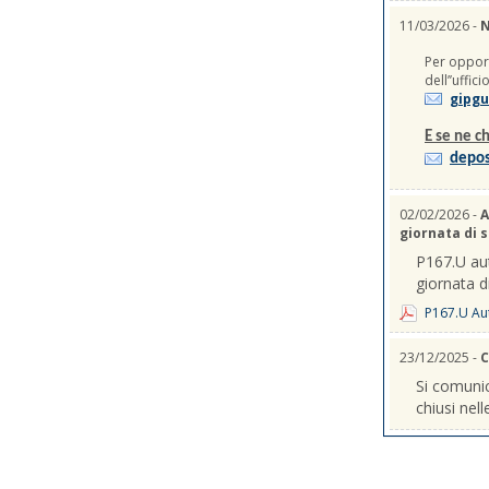
11/03/2026 -
N
Per opport
dell’’uffic
gipgu
E se ne ch
depos
02/02/2026 -
A
giornata di 
P167.U aut
giornata d
P167.U Aut
23/12/2025 -
C
Si comunic
chiusi nel