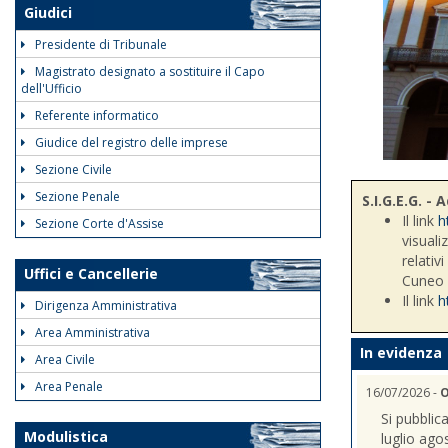
Giudici
Presidente di Tribunale
Magistrato designato a sostituire il Capo
dell'Ufficio
Referente informatico
Giudice del registro delle imprese
Sezione Civile
Sezione Penale
S.I.G.E.G. 
Il link
h
Sezione Corte d'Assise
visuali
relativ
Uffici e Cancellerie
Cuneo
Il link
h
Dirigenza Amministrativa
Area Amministrativa
In evidenza
Area Civile
Area Penale
16/07/2026 -
O
Si pubblic
Modulistica
luglio ago