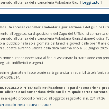
iservato all'utenza della cancelleria Volontaria Giu... [
Leggi tutto
]
odalità accesso cancelleria volontaria giurisdizione e del giudice tut
mento all'oggetto, su disposizione del Capo dell'Ufficio, si comunica c
riservato all'utenza della cancelleria Volontaria Giurisdizione/Giudice T
o al pubblico nella sole giornate del lunedì e giovedì dalle ore 10 alle 
ni suddette avranno validità dalla data odierna fino al 30 giugno 2026.
sizione si rende necessaria al fine di assicurare la trattazione con prio
gli atti indifferibili e urgenti.
sime giornate e fasce orarie sarà garantita la reperibilità telefonica ai
507/508/514.
ROTOCOLLO D'INTESA sulla notificazione alle parti necessarie nei pro
urisdizione e nel contenzioso civile con il p.m. quale parte ricorrente.
 in allegato protocollo relativo all'oggetto registrato al n. 231.Int.26
6 Protocollo intesa Procura_Tribunale