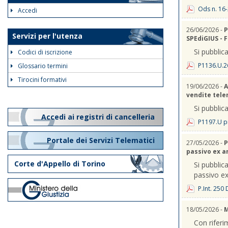
Ods n. 16-
Accedi
26/06/2026 -
P
Servizi per l'utenza
SPEdiGIUS - 
Si pubblica
Codici di iscrizione
P1136.U.2
Glossario termini
Tirocini formativi
19/06/2026 -
A
vendite telem
Si pubblica
Accedi ai registri di cancelleria
P1197.U p
Portale dei Servizi Telematici
27/05/2026 -
P
passivo ex a
Corte d'Appello di Torino
Si pubblica
passivo ex
P.Int. 250
18/05/2026 -
M
Con riferi