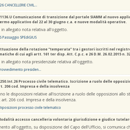
26 CANCELLERIE CIVIL...
1136.U Comunicazione di transizione dal portale SIAMM al nuovo appli
Fermo applicativo dal 22 al 30 giugno c.a. e nuove modalità operative.
 in allegato nota relativa all'oggetto.
6 Passaggio SPEdiGIUS
ttuazione della rotazione “temperata” tra i gestori iscritti nel registr
atiche di cui agli artt. 161 ter disp. Att. C.p.c. e 26 D.M. 26.02.2015 n. 3
 in allegato nota presidenziale relativa all'oggetto.
rovvedimento presiden...
250.Int.26 Processo civile telematico. Iscrizione a ruolo delle opposizi
rt. 206 cod. Impresa e della insolvenza
no le disposizioni relative all'iscrizione a ruolo delle opposizioni allo s
 art. 206 cod. Impresa e della insolvenza.
 Diposizioni processo civile telematico
odalità accesso cancelleria volontaria giurisdizione e giudice tutelar
mento all'oggetto, su disposizione del Capo dell'Ufficio, si comunica c