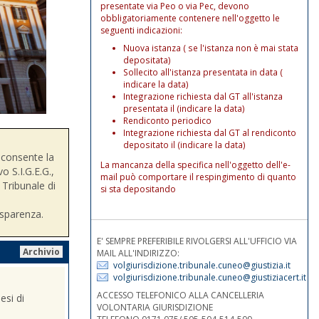
presentate via Peo o via Pec, devono
obbligatoriamente contenere nell'oggetto le
seguenti indicazioni:
Nuova istanza ( se l'istanza non è mai stata
depositata)
Sollecito all'istanza presentata in data (
indicare la data)
Integrazione richiesta dal GT all'istanza
presentata il (indicare la data)
Rendiconto periodico
Integrazione richiesta dal GT al rendiconto
depositato il (indicare la data)
consente la
La mancanza della specifica nell'oggetto dell'e-
o S.I.G.E.G.,
mail può comportare il respingimento di quanto
 Tribunale di
si sta depositando
asparenza.
E' SEMPRE PREFERIBILE RIVOLGERSI ALL'UFFICIO VIA
Archivio
MAIL ALL'INDIRIZZO:
volgiurisdizione.tribunale.cuneo@giustizia.it
volgiurisdizione.tribunale.cuneo@giustiziacert.it
ACCESSO TELEFONICO ALLA CANCELLERIA
esi di
VOLONTARIA GIURISDIZIONE