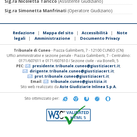
Sig.ra Nicoletta Taricco
(Assistente Giudiziario)
Sig.ra Simonetta Manfrinati
(Operatore Giudiziario)
Redazione
Mappa del sito
Accessibilità
Note
|
|
|
legali
Amministrazione
Documento Privacy
|
|
Tribunale di Cuneo
- Piazza Galimberti, 7 - 12100 CUNEO (CN)
Uffici amministrativi e sezione penale - Piazza Galimberti, 7 - Centralino:
0171/607611 e 0171/607610 / Sezione civile - via Bonelli, 5
PEC:
presidente.tribunale.cuneo@giustiziacert.it
;
dirigente.tribunale.cuneo@giustiziacert.it
;
prot.tribunale.cuneo@giustiziacert.it
;
Email:
tribunale.cuneo@giustizia.it
Sito web realizzato da
Aste Giudiziarie Inlinea S.p.A.
Sito ottimizzato per: