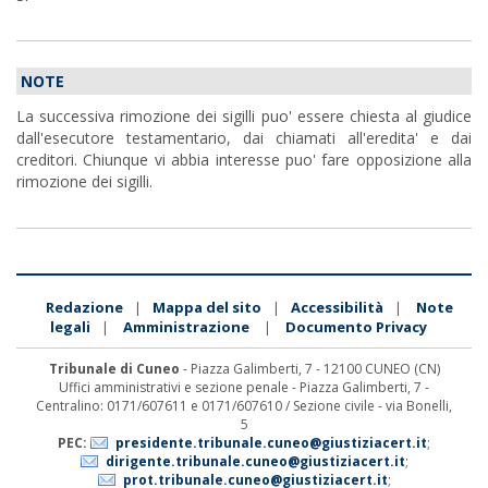
NOTE
La successiva rimozione dei sigilli puo' essere chiesta al giudice
dall'esecutore testamentario, dai chiamati all'eredita' e dai
creditori. Chiunque vi abbia interesse puo' fare opposizione alla
rimozione dei sigilli.
Redazione
Mappa del sito
Accessibilità
Note
|
|
|
legali
Amministrazione
Documento Privacy
|
|
Tribunale di Cuneo
- Piazza Galimberti, 7 - 12100 CUNEO (CN)
Uffici amministrativi e sezione penale - Piazza Galimberti, 7 -
Centralino: 0171/607611 e 0171/607610 / Sezione civile - via Bonelli,
5
PEC:
presidente.tribunale.cuneo@giustiziacert.it
;
dirigente.tribunale.cuneo@giustiziacert.it
;
prot.tribunale.cuneo@giustiziacert.it
;