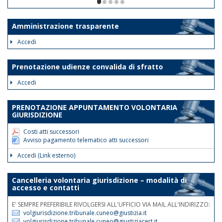
ore 12. Le disposizioni suddette
1/5
avranno validità dalla data odierna fino
al 30 giugno 2026.
Amministrazione trasparente
Tale disposizione si rende necessaria
Accedi
al fine di assicurare la trattazione con
priorità assoluta degli atti indifferibili e
Prenotazione udienze convalida di sfratto
urgenti.
Accedi
Nelle medesime giornate e fasce
orarie sarà garantita la reperibilità
PRENOTAZIONE APPUNTAMENTO VOLONTARIA
telefonica ai nn.rr. 0171 075
GIURISDIZIONE
507/508/514.
Costi atti successori
Avviso pagamento telematico atti successori
Accedi (Link esterno)
Cancelleria volontaria giurisdizione – modalità di
accesso e contatti
E' SEMPRE PREFERIBILE RIVOLGERSI ALL'UFFICIO VIA MAIL ALL'INDIRIZZO:
volgiurisdizione.tribunale.cuneo@giustizia.it
volgiurisdizione.tribunale.cuneo@giustiziacert.it